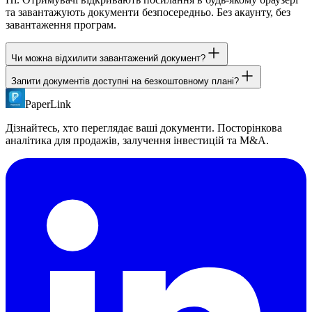
та завантажують документи безпосередньо. Без акаунту, без
завантаження програм.
Чи можна відхилити завантажений документ?
Запити документів доступні на безкоштовному плані?
Так. Позначте будь-який завантажений пункт як Відхилено.
Отримувач може завантажити виправлену версію.
PaperLink
Так. Запити документів доступні на всіх планах.
Дізнайтесь, хто переглядає ваші документи. Посторінкова
аналітика для продажів, залучення інвестицій та M&A.