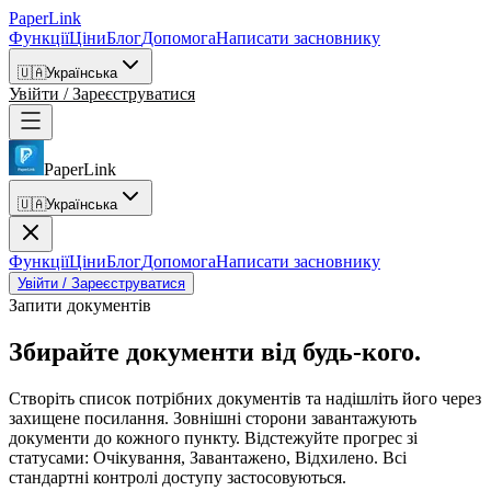
PaperLink
Функції
Ціни
Блог
Допомога
Написати засновнику
🇺🇦
Українська
Увійти / Зареєструватися
PaperLink
🇺🇦
Українська
Функції
Ціни
Блог
Допомога
Написати засновнику
Увійти / Зареєструватися
Запити документів
Збирайте документи
від будь-кого.
Створіть список потрібних документів та надішліть його через
захищене посилання. Зовнішні сторони завантажують
документи до кожного пункту. Відстежуйте прогрес зі
статусами: Очікування, Завантажено, Відхилено. Всі
стандартні контролі доступу застосовуються.