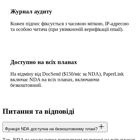
Журнал аудиту
Кожен підпис фіксується з часовою міткою, IP-адресою
та особою читача (при увімкненій верифікації email).
Доступно на всіх планах
На відміну від DocSend ($150/міс за NDA), PaperLink
включає NDA на всіх планах, включаючи
безкоштовний.
Питання та відповіді
Функція NDA доступна на безкоштовному плані?
Так. NDA та угоди перед переглядом включені на всіх планах.