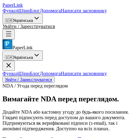
PaperLink
Функції
Ціни
Блог
Допомога
Написати засновнику
🇺🇦
Українська
Увійти / Зареєструватися
PaperLink
🇺🇦
Українська
Функції
Ціни
Блог
Допомога
Написати засновнику
Увійти / Зареєструватися
NDA / Угода перед переглядом
Вимагайте NDA
перед переглядом.
Додайте NDA або кастомну угоду до будь-якого посилання.
Глядачі підписують перед доступом до вашого документа.
Підтримуються як верифіковані підписи (з email), так і
анонімні підтвердження. Доступно на всіх планах.