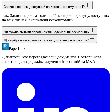
Захист паролем доступний на безкоштовному плані?
Так. Захист паролем - один із 11 контролів доступу, доступних
на всіх планах, включаючи безкоштовний.
Чи можна змінити пароль після надсилання посилання?
Що відбувається, коли хтось вводить невірний пароль?
Так. Оновлюйте пароль будь-коли з панелі управління. Те ж
посилання продовжує працювати з новим паролем.
PaperLink
Відображається повідомлення про помилку, і можна
спробувати знову. Блокування після невдалих спроб немає, але
Дізнайтесь, хто переглядає ваші документи. Посторінкова
всі спроби доступу фіксуються.
аналітика для продажів, залучення інвестицій та M&A.