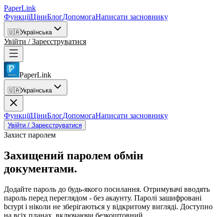
PaperLink
Функції
Ціни
Блог
Допомога
Написати засновнику
🇺🇦
Українська
Увійти / Зареєструватися
PaperLink
🇺🇦
Українська
Функції
Ціни
Блог
Допомога
Написати засновнику
Увійти / Зареєструватися
Захист паролем
Захищений паролем
обмін
документами.
Додайте пароль до будь-якого посилання. Отримувачі вводять
пароль перед переглядом - без акаунту. Паролі зашифровані
bcrypt і ніколи не зберігаються у відкритому вигляді. Доступно
на всіх планах, включаючи безкоштовний.