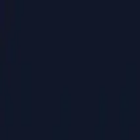
PaperLink
Функції
Ціни
Блог
Допомога
Написати засновнику
🇺🇦
Українська
Увійти / Зареєструватися
PaperLink
🇺🇦
Українська
Функції
Ціни
Блог
Допомога
Написати засновнику
Увійти / Зареєструватися