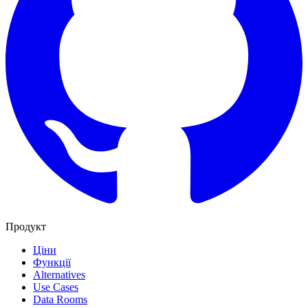
Продукт
Ціни
Функції
Alternatives
Use Cases
Data Rooms