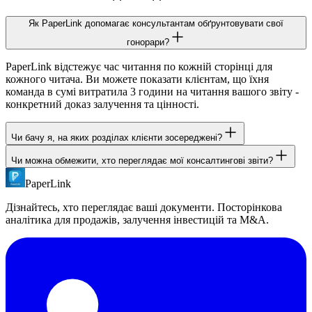
Як PaperLink допомагає консультантам обґрунтовувати свої
гонорари?
PaperLink відстежує час читання по кожній сторінці для
кожного читача. Ви можете показати клієнтам, що їхня
команда в сумі витратила 3 години на читання вашого звіту -
конкретний доказ залучення та цінності.
Чи бачу я, на яких розділах клієнти зосереджені?
Чи можна обмежити, хто переглядає мої консалтингові звіти?
Так. PaperLink показує час по кожній сторінці для кожного
читача. Ви бачите, на яких розділах CEO вашого клієнта
PaperLink
Так. Використовуйте верифікацію email, щоб читачі
провів найбільше часу порівняно з тими, що він пропустив.
ідентифікували себе, або контроль 'Дозволений email', щоб
Дізнайтесь, хто переглядає ваші документи. Посторінкова
обмежити посилання одним конкретним отримувачем.
аналітика для продажів, залучення інвестицій та M&A.