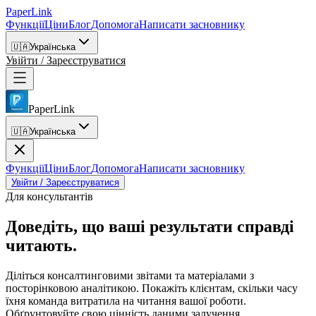
PaperLink
Функції
Ціни
Блог
Допомога
Написати засновнику
🇺🇦
Українська
Увійти / Зареєструватися
PaperLink
🇺🇦
Українська
Функції
Ціни
Блог
Допомога
Написати засновнику
Увійти / Зареєструватися
Для консультантів
Доведіть, що ваші результати
справді
читають.
Діліться консалтинговими звітами та матеріалами з
посторінковою аналітикою. Покажіть клієнтам, скільки часу
їхня команда витратила на читання вашої роботи.
Обґрунтовуйте свою цінність даними залучення.