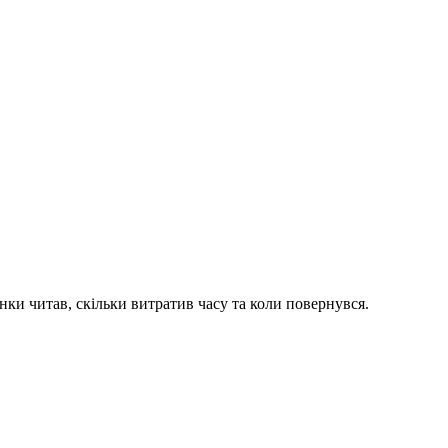
рінки читав, скільки витратив часу та коли повернувся.
ребують платного плану.
а всіх планах, включаючи безкоштовний.