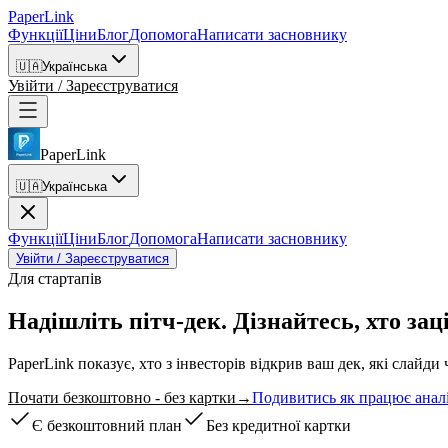
PaperLink
Функції
Ціни
Блог
Допомога
Написати засновнику
🇺🇦
Українська
Увійти / Зареєструватися
PaperLink
🇺🇦
Українська
Функції
Ціни
Блог
Допомога
Написати засновнику
Увійти / Зареєструватися
Для стартапів
Надішліть пітч-дек.
Дізнайтесь, хто зац
PaperLink показує, хто з інвесторів відкрив ваш дек, які слайди 
Почати безкоштовно - без картки
→
Подивитись як працює анал
Є безкоштовний план
Без кредитної картки