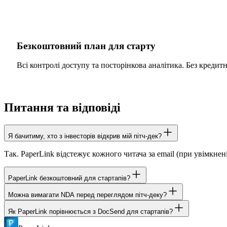
Безкоштовний план для старту
Всі контролі доступу та посторінкова аналітика. Без кредит
Питання та відповіді
Я бачитиму, хто з інвесторів відкрив мій пітч-дек?
Так. PaperLink відстежує кожного читача за email (при увімкнені
PaperLink безкоштовний для стартапів?
Можна вимагати NDA перед переглядом пітч-деку?
Так. Безкоштовний план включає всі 11 контролів доступу та пос
Як PaperLink порівнюється з DocSend для стартапів?
Так. Додайте NDA або угоду до будь-якого посилання. Інвесто