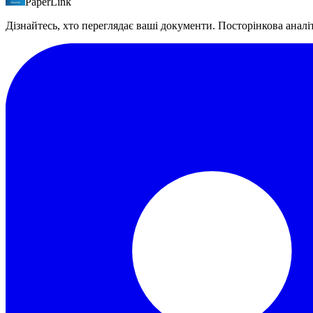
PaperLink
PaperLink пропонує безкоштовний план з усіма контролями дост
вбудовану виставку рахунків та публічний API - чого немає в D
Дізнайтесь, хто переглядає ваші документи. Посторінкова аналі