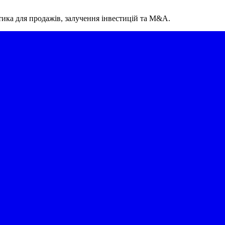
упу (DocSend починається від $15/міс). PaperLink також має зуп
ocSend.
тика для продажів, залучення інвестицій та M&A.