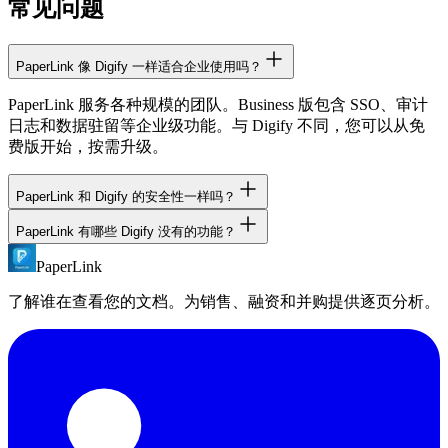
常见问题
PaperLink 像 Digify 一样适合企业使用吗？
PaperLink 服务各种规模的团队。Business 版包含 SSO、审计
日志和数据驻留等企业级功能。与 Digify 不同，您可以从免
费版开始，按需升级。
PaperLink 和 Digify 的安全性一样吗？
PaperLink 有哪些 Digify 没有的功能？
是的。PaperLink 对静态文件（AES-256）和传输中的数据
（TLS 1.3）全程加密。访问控制包括密码保护、邮箱验证、
PaperLink
PaperLink 包含：免费版、透明定价、内置开票与报价、公开
NDA 要求和链接过期设置。两个平台均提供企业级安全。
REST API、AI 智能体 MCP 服务器、Chrome 扩展、标签页可
了解谁在查看您的文档。为销售、融资和并购提供逐页分析。
见性检测、文档请求，以及 8 种语言支持。