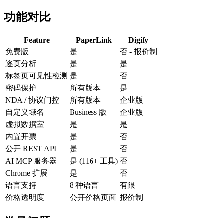
功能对比
Feature
PaperLink
Digify
免费版
是
否 - 报价制
逐页分析
是
是
标签页可见性检测
是
否
密码保护
所有版本
是
NDA / 协议门控
所有版本
企业版
自定义域名
Business 版
企业版
虚拟数据室
是
是
内置开票
是
否
公开 REST API
是
否
AI MCP 服务器
是 (116+ 工具)
否
Chrome 扩展
是
否
语言支持
8 种语言
有限
价格透明度
公开价格页面
报价制