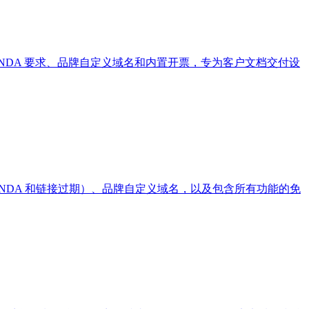
、密码保护、NDA 要求、品牌自定义域名和内置开票，专为客户文档交付设
访问控制（含密码、NDA 和链接过期）、品牌自定义域名，以及包含所有功能的免