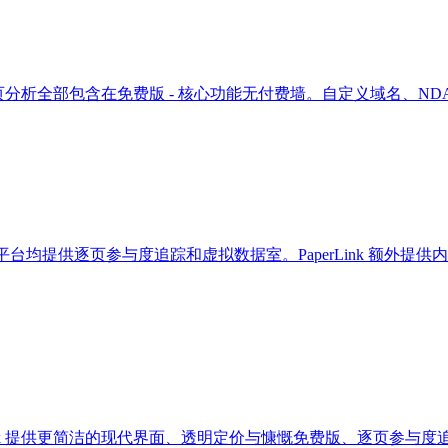
问控制和逐页分析全部包含在免费版 - 核心功能无付费墙。自定义域名、N
。两个平台均提供逐页参与度追踪和虚拟数据室。PaperLink 额外提供
perLink 提供更简洁的现代界面、透明定价与慷慨免费版、逐页参与度追