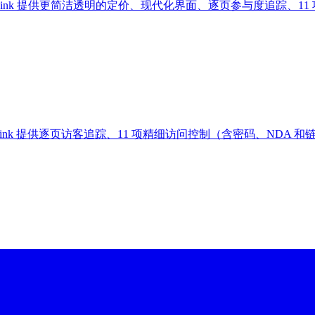
方案。PaperLink 提供更简洁透明的定价、现代化界面、逐页参与度追
aperLink 提供逐页访客追踪、11 项精细访问控制（含密码、N