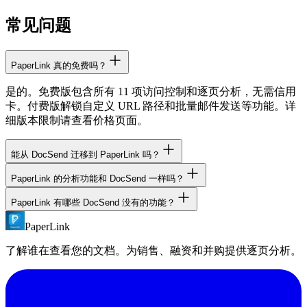
常见问题
PaperLink 真的免费吗？
是的。免费版包含所有 11 项访问控制和逐页分析，无需信用
卡。付费版解锁自定义 URL 路径和批量邮件发送等功能。详
细版本限制请查看价格页面。
能从 DocSend 迁移到 PaperLink 吗？
PaperLink 的分析功能和 DocSend 一样吗？
可以。将文档上传至 PaperLink 并创建新共享链接。您现有的
DocSend 链接在取消订阅前仍可继续使用。没有自动迁移工
PaperLink 有哪些 DocSend 没有的功能？
PaperLink 的分析功能比 DocSend 更详细。两者都支持逐页跟
具，需手动上传文件。
踪，但 PaperLink 额外提供标签页可见性检测（切换标签页时
PaperLink
PaperLink 包含 DocSend 任何价格都不提供的功能：所有版本
暂停计时）、每位访客每页详细数据和完成率追踪。
均有 NDA 协议门控、自定义域名、内置开票与报价、公开
了解谁在查看您的文档。为销售、融资和并购提供逐页分析。
REST API、AI 智能体 MCP 服务器、Chrome 扩展、文档请
求，以及 8 种语言支持。