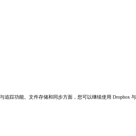
除的文档共享与追踪功能。文件存储和同步方面，您可以继续使用 Dropbox 与 P
ack 服务。依赖 Send & Track 的用户现在需要 PaperLink 这
sional 每月 $22，且不再包含文档追踪功能（Send & Track 已停服