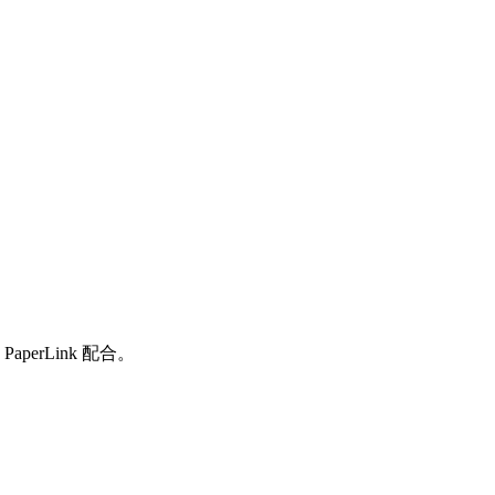
aperLink 配合。
样的替代方案来进行带分析功能的文档共享。
）。