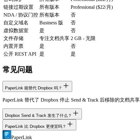
链接过期设置
所有版本
Professional ($22/月)
NDA / 协议门控
所有版本
否
自定义域名
Business 版
否
虚拟数据室
是
否
文件存储
专注文档共享
2 GB - 无限
内置开票
是
否
公开 REST API
是
是
常见问题
PaperLink 能替代 Dropbox 吗？
PaperLink 替代了 Dropbox 停止 Send & Track 后移
Dropbox Send & Track 发生了什么？
PaperLink 比 Dropbox 更便宜吗？
Dropbox 收购 DocSend 后于 2023 年停止了 Send & Tr
PaperLink
是的。PaperLink 免费版即包含文档共享分析。Dropbox Profes