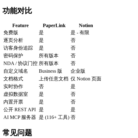
功能对比
Feature
PaperLink
Notion
免费版
是
是 - 有限
逐页分析
是
否
访客身份追踪
是
否
密码保护
所有版本
否
NDA / 协议门控
所有版本
否
自定义域名
Business 版
企业版
文档格式
上传任意文档
仅 Notion 页面
实时协作
否
是
虚拟数据室
是
否
内置开票
是
否
公开 REST API
是
是
AI MCP 服务器
是 (116+ 工具)
否
常见问题