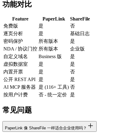
功能对比
Feature
PaperLink
ShareFile
免费版
是
否
逐页分析
是
基础日志
密码保护
所有版本
是
NDA / 协议门控
所有版本
企业版
自定义域名
Business 版
是
虚拟数据室
是
是
内置开票
是
否
公开 REST API
是
是
AI MCP 服务器
是 (116+ 工具)
否
按用户计费
否 - 统一定价
是
常见问题
PaperLink 像 ShareFile 一样适合企业使用吗？