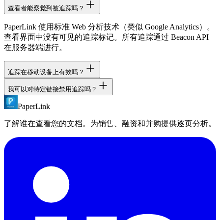
查看者能察觉到被追踪吗？
PaperLink 使用标准 Web 分析技术（类似 Google Analytics）。
查看界面中没有可见的追踪标记。所有追踪通过 Beacon API
在服务器端进行。
追踪在移动设备上有效吗？
我可以对特定链接禁用追踪吗？
有效。PaperLink 追踪在所有设备和浏览器上均可使用，包括
iOS Safari。Beacon API 确保即使用户关闭标签页也能捕获数
PaperLink
追踪在所有共享链接上始终启用。这是 PaperLink 的核心功
据。
能。如果您不需要追踪，普通文件共享服务可能更适合您。
了解谁在查看您的文档。为销售、融资和并购提供逐页分析。