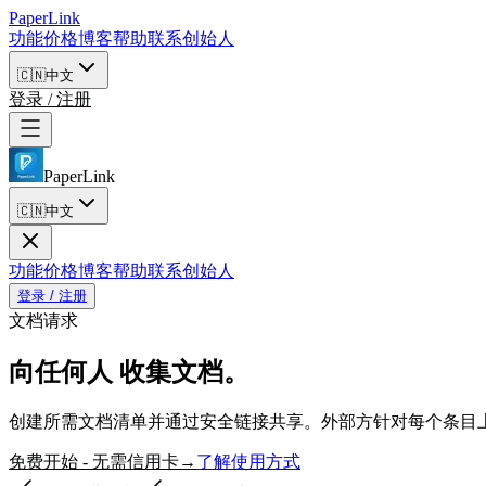
PaperLink
功能
价格
博客
帮助
联系创始人
🇨🇳
中文
登录 / 注册
PaperLink
🇨🇳
中文
功能
价格
博客
帮助
联系创始人
登录 / 注册
文档请求
向任何人
收集文档。
创建所需文档清单并通过安全链接共享。外部方针对每个条目
免费开始 - 无需信用卡
了解使用方式
→