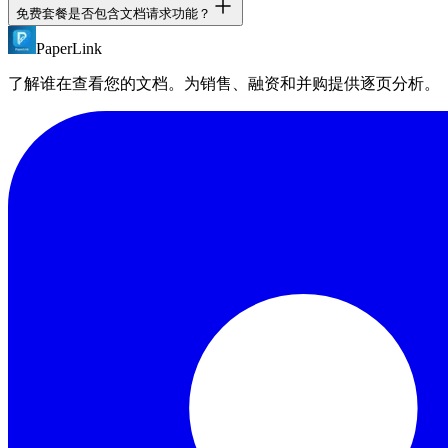
免费套餐是否包含文档请求功能？
可以。将任何已上传条目标记为已拒绝。收件人随后可上传修
PaperLink
是的。文档请求在所有套餐中均可使用。详细的文件数量限制
了解谁在查看您的文档。为销售、融资和并购提供逐页分析。