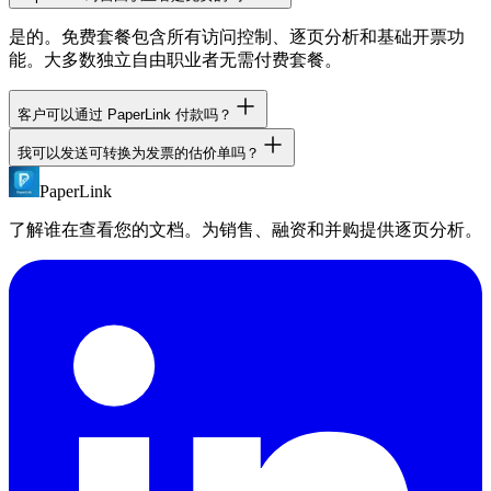
是的。免费套餐包含所有访问控制、逐页分析和基础开票功
能。大多数独立自由职业者无需付费套餐。
客户可以通过 PaperLink 付款吗？
我可以发送可转换为发票的估价单吗？
PaperLink 追踪付款状态，但不直接处理付款。手动记录付
款，或使用 API 与您的支付处理商同步。
PaperLink
可以。创建估价单并发送给客户。获批后，一键将其转换为发
票。所有条目、金额和客户信息自动带入。
了解谁在查看您的文档。为销售、融资和并购提供逐页分析。