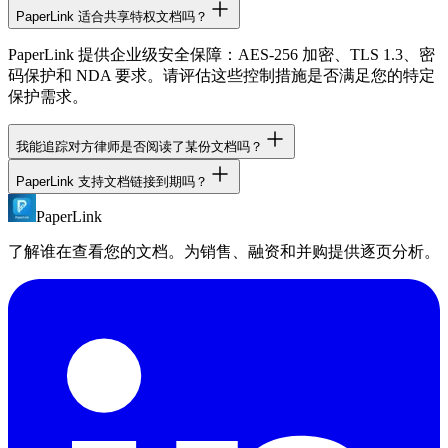
PaperLink 适合共享特权文档吗？
PaperLink 提供企业级安全保障：AES-256 加密、TLS 1.3、密
码保护和 NDA 要求。请评估这些控制措施是否满足您的特定
保护需求。
我能追踪对方律师是否阅读了某份文档吗？
PaperLink 支持文档链接到期吗？
可以。如果您通过 PaperLink 分享文档并启用邮箱验证，您可
以精确看到谁打开了文档、阅读了哪些页面，以及停留了多
PaperLink
支持。为任何共享链接设置到期日期。到期后链接自动失效。
久。
您也可以随时手动停用链接。
了解谁在查看您的文档。为销售、融资和并购提供逐页分析。