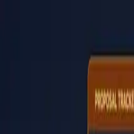
PaperLink
Funktionen
Preise
Blog
Hilfe
Zum Gründer
🇩🇪
Deutsch
Anmelden / Registrieren
PaperLink
🇩🇪
Deutsch
Funktionen
Preise
Blog
Hilfe
Zum Gründer
Anmelden / Registrieren