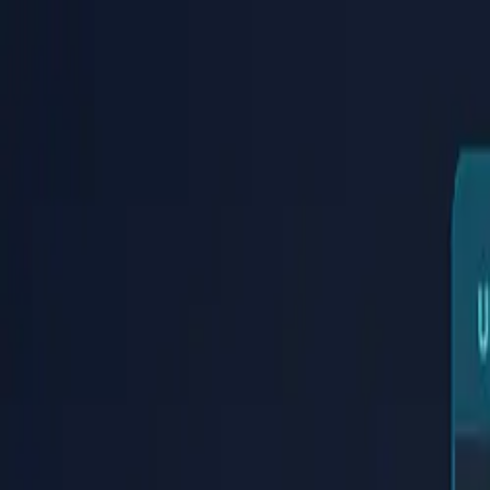
PaperLink
Funktionen
Preise
Blog
Hilfe
Zum Gründer
🇩🇪
Deutsch
Anmelden / Registrieren
PaperLink
🇩🇪
Deutsch
Funktionen
Preise
Blog
Hilfe
Zum Gründer
Anmelden / Registrieren