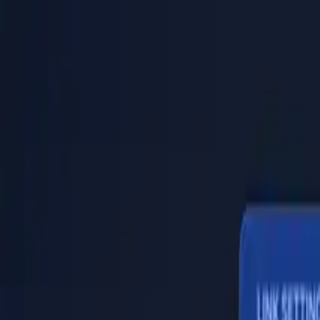
PaperLink
Funktionen
Preise
Blog
Hilfe
Zum Gründer
🇩🇪
Deutsch
Anmelden / Registrieren
PaperLink
🇩🇪
Deutsch
Funktionen
Preise
Blog
Hilfe
Zum Gründer
Anmelden / Registrieren