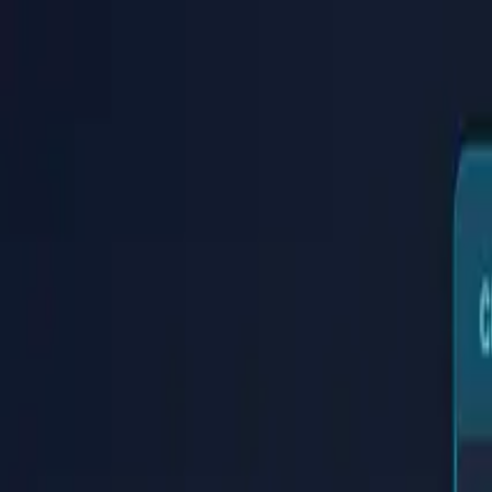
PaperLink
Funktionen
Preise
Blog
Hilfe
Zum Gründer
🇩🇪
Deutsch
Anmelden / Registrieren
PaperLink
🇩🇪
Deutsch
Funktionen
Preise
Blog
Hilfe
Zum Gründer
Anmelden / Registrieren