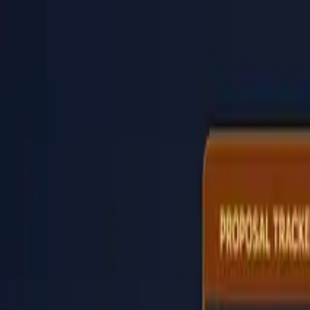
PaperLink
Características
Precios
Blog
Ayuda
Habla con el fundador
🇪🇸
Español
Iniciar Sesión / Registrarse
PaperLink
🇪🇸
Español
Características
Precios
Blog
Ayuda
Habla con el fundador
Iniciar Sesión / Registrarse