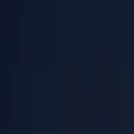
PaperLink
Características
Precios
Blog
Ayuda
Habla con el fundador
🇪🇸
Español
Iniciar Sesión / Registrarse
PaperLink
🇪🇸
Español
Características
Precios
Blog
Ayuda
Habla con el fundador
Iniciar Sesión / Registrarse