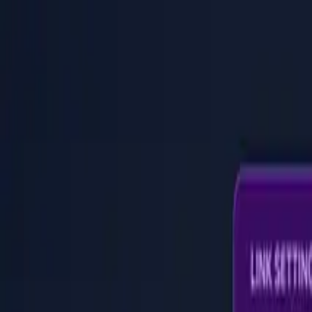
PaperLink
Fonctionnalités
Tarifs
Blog
Aide
Parler au fondateur
🇫🇷
Français
Se connecter / S'inscrire
PaperLink
🇫🇷
Français
Fonctionnalités
Tarifs
Blog
Aide
Parler au fondateur
Se connecter / S'inscrire