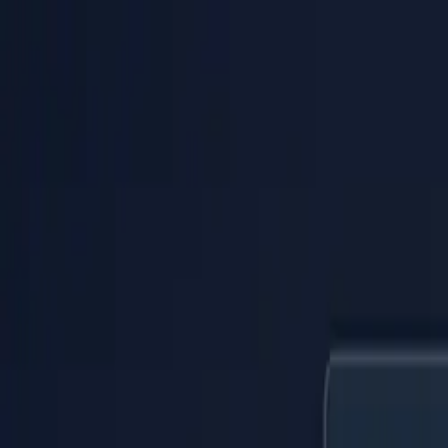
PaperLink
Fonctionnalités
Tarifs
Blog
Aide
Parler au fondateur
🇫🇷
Français
Se connecter / S'inscrire
PaperLink
🇫🇷
Français
Fonctionnalités
Tarifs
Blog
Aide
Parler au fondateur
Se connecter / S'inscrire