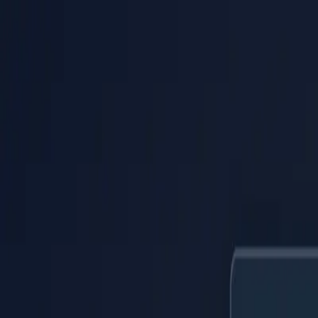
PaperLink
Fonctionnalités
Tarifs
Blog
Aide
Parler au fondateur
🇫🇷
Français
Se connecter / S'inscrire
PaperLink
🇫🇷
Français
Fonctionnalités
Tarifs
Blog
Aide
Parler au fondateur
Se connecter / S'inscrire