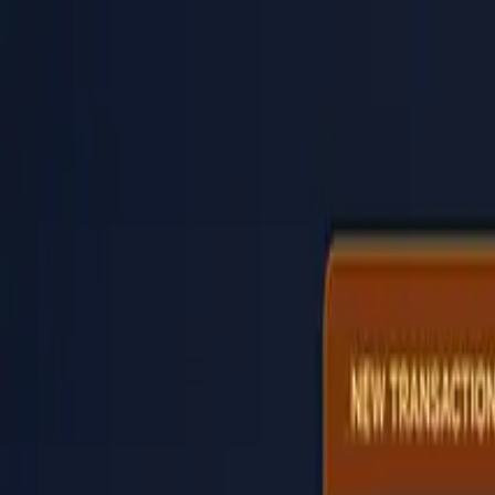
PaperLink
Fonctionnalités
Tarifs
Blog
Aide
Parler au fondateur
🇫🇷
Français
Se connecter / S'inscrire
PaperLink
🇫🇷
Français
Fonctionnalités
Tarifs
Blog
Aide
Parler au fondateur
Se connecter / S'inscrire