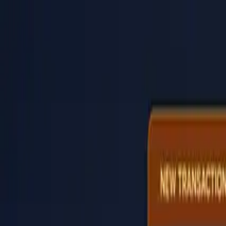
PaperLink
Fonctionnalités
Tarifs
Blog
Aide
Parler au fondateur
🇫🇷
Français
Se connecter / S'inscrire
PaperLink
🇫🇷
Français
Fonctionnalités
Tarifs
Blog
Aide
Parler au fondateur
Se connecter / S'inscrire