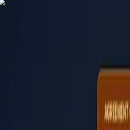
PaperLink
Функції
Ціни
Блог
Допомога
Написати засновнику
🇺🇦
Українська
Увійти / Зареєструватися
PaperLink
🇺🇦
Українська
Функції
Ціни
Блог
Допомога
Написати засновнику
Увійти / Зареєструватися