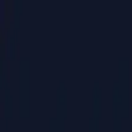
PaperLink
功能
价格
博客
帮助
联系创始人
🇨🇳
中文
登录 / 注册
PaperLink
🇨🇳
中文
功能
价格
博客
帮助
联系创始人
登录 / 注册