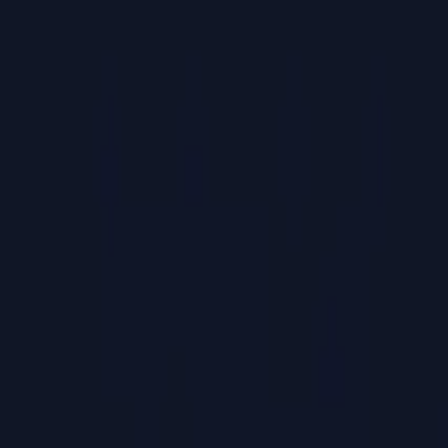
PaperLink
Funktionen
Preise
Blog
Hilfe
Zum Gründer
🇩🇪
Deutsch
Anmelden / Registrieren
PaperLink
🇩🇪
Deutsch
Funktionen
Preise
Blog
Hilfe
Zum Gründer
Anmelden / Registrieren